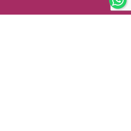
Como podemos ayudarte?
DPTO. VENTA DE MÁQUINAS
Hola! Estoy escribiendo de la web de
Todocostura.com.py, estoy interesado en
una máquina...
DPTO. VENTA DE MAQUINAS
Hola! Estoy escribiendo de la web de
Todocostura.com.py, estoy interesado en
una máquina...
DPTO. INSUMOS /
REPUESTOS / ACCESORIOS
Hola! Estoy escribiendo de la web de
Todocostura.com.py, estoy interesado en
insumos/repuestos...