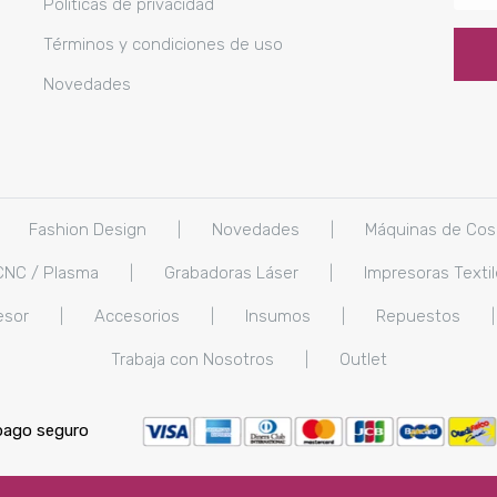
Políticas de privacidad
Términos y condiciones de uso
Novedades
Fashion Design
|
Novedades
|
Máquinas de Cos
CNC / Plasma
|
Grabadoras Láser
|
Impresoras Texti
esor
|
Accesorios
|
Insumos
|
Repuestos
|
Trabaja con Nosotros
|
Outlet
pago seguro