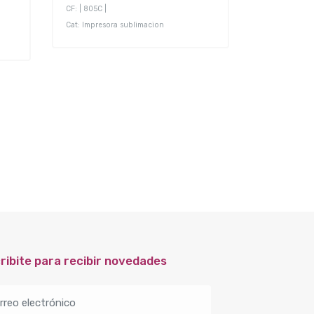
CF: | 805C |
CF:
Cat: Impresora sublimacion
Cat: Impresor
ribite para recibir novedades