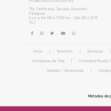
info@todocostura.com.py
Tte. Fariña esq. Tacuary, Asunción,
Paraguay
(Lun a Vie 08 a 17:30 hs. - Sáb 08 a 12:15
hs.)
Inicio
|
Nosotros
|
Servicios
|
Cortadoras de Tela
|
Cortadora Router 
Sellador / Ultrasonido
|
Compr
Métodos de 