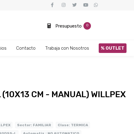
0
Presupuesto
ios
Contacto
Trabaja con Nosotros
% OUTLET
Cortadoras de Tela
Ver más
Ver más
Ver más
 (10X13 CM - MANUAL) WILLPEX
LLPEX
Sector:
FAMILIAR
Clase:
TERMICA
90DSS-L
Automatiz.:
NO AUTOMATICO