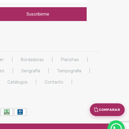
er
|
Bordadoras
|
Planchas
|
les
|
Serigrafía
|
Tampografia
|
Catálogos
|
Contacto
|
COMPARAR
x