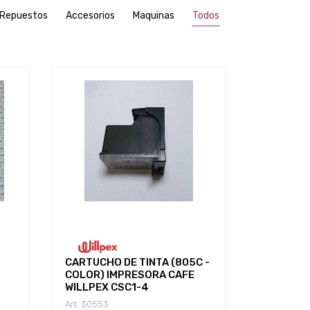
Repuestos
Accesorios
Maquinas
Todos
CARTUCHO DE TINTA (805C -
CINTA FO
COLOR) IMPRESORA CAFE
100 METR
WILLPEX CSC1-4
FOIL WIL
Art. 30553
Art. 32384