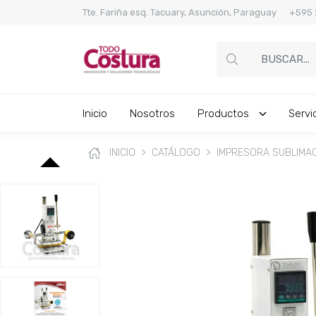
Tte. Fariña esq. Tacuary, Asunción, Paraguay +59
Inicio
Nosotros
Productos
Servi
Máquinas de Coser
Cortadora Router CNC / Plasma
Ver más
Ver más
Ver más
Ver más
INICIO
CATÁLOGO
IMPRESORA SUBLIMA