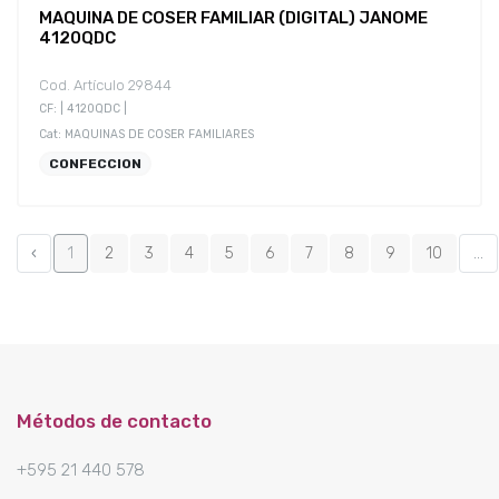
MAQUINA DE COSER FAMILIAR (DIGITAL) JANOME
4120QDC
Cod. Artículo 29844
CF: | 4120QDC |
Cat: MAQUINAS DE COSER FAMILIARES
CONFECCION
‹
1
2
3
4
5
6
7
8
9
10
...
Métodos de contacto
+595 21 440 578